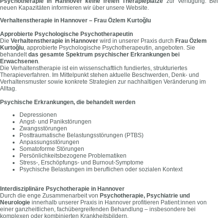
Psychotherapie in Hannover keine freien Therapieplätze
zur Verfügung. Bei
neuen Kapazitäten informieren wir über unsere Website.
Verhaltenstherapie in Hannover – Frau Özlem Kurtoğlu
Approbierte Psychologische Psychotherapeutin
Die
Verhaltenstherapie in Hannover
wird in unserer Praxis durch
Frau Özlem
Kurtoğlu
, approbierte Psychologische Psychotherapeutin, angeboten. Sie
behandelt
das gesamte Spektrum psychischer Erkrankungen bei
Erwachsenen
.
Die Verhaltenstherapie ist ein wissenschaftlich fundiertes, strukturiertes
Therapieverfahren. Im Mittelpunkt stehen aktuelle Beschwerden, Denk- und
Verhaltensmuster sowie konkrete Strategien zur nachhaltigen Veränderung im
Alltag.
Psychische Erkrankungen, die behandelt werden
Depressionen
Angst- und Panikstörungen
Zwangsstörungen
Posttraumatische Belastungsstörungen (PTBS)
Anpassungsstörungen
Somatoforme Störungen
Persönlichkeitsbezogene Problematiken
Stress-, Erschöpfungs- und Burnout-Symptome
Psychische Belastungen im beruflichen oder sozialen Kontext
Interdisziplinäre Psychotherapie in Hannover
Durch die enge Zusammenarbeit von
Psychotherapie, Psychiatrie und
Neurologie
innerhalb unserer Praxis in Hannover profitieren Patient:innen von
einer ganzheitlichen, fachübergreifenden Behandlung – insbesondere bei
komplexen oder kombinierten Krankheitsbildern.