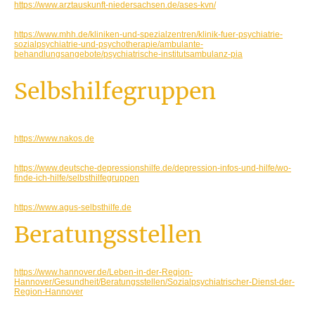
https://www.arztauskunft-niedersachsen.de/ases-kvn/
Psychiatrische/Universitäre Institutsambulanzen
https://www.mhh.de/kliniken-und-spezialzentren/klinik-fuer-psychiatrie-
sozialpsychiatrie-und-psychotherapie/ambulante-
behandlungsangebote/psychiatrische-institutsambulanz-pia
Selbshilfegruppen
NAKOS- Nationale Kontakt und Informationsstelle zur Anregung und
Unterstützung von Selbsthilfegruppen
https://www.nakos.de
Regionale Bündnisse gegen Depression
https://www.deutsche-depressionshilfe.de/depression-infos-und-hilfe/wo-
finde-ich-hilfe/selbsthilfegruppen
AGUS Angehörige um Suizid
https://www.agus-selbsthilfe.de
Beratungsstellen
Sozialpsychiatrischer Dienst
https://www.hannover.de/Leben-in-der-Region-
Hannover/Gesundheit/Beratungsstellen/Sozialpsychiatrischer-Dienst-der-
Region-Hannover
Caritas