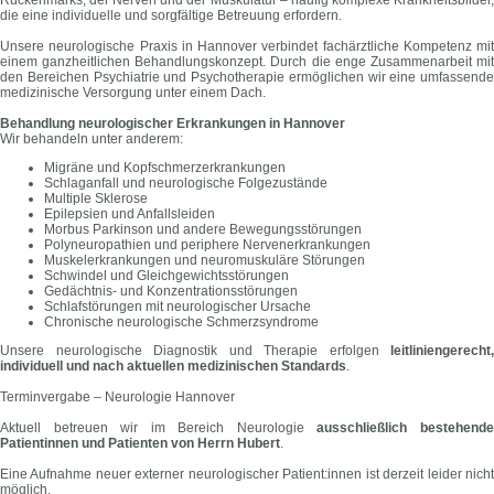
die eine individuelle und sorgfältige Betreuung erfordern.
Unsere neurologische Praxis in Hannover verbindet fachärztliche Kompetenz mit
einem ganzheitlichen Behandlungskonzept. Durch die enge Zusammenarbeit mit
den Bereichen Psychiatrie und Psychotherapie ermöglichen wir eine umfassende
medizinische Versorgung unter einem Dach.
Behandlung neurologischer Erkrankungen in Hannover
Wir behandeln unter anderem:
Migräne und Kopfschmerzerkrankungen
Schlaganfall und neurologische Folgezustände
Multiple Sklerose
Epilepsien und Anfallsleiden
Morbus Parkinson und andere Bewegungsstörungen
Polyneuropathien und periphere Nervenerkrankungen
Muskelerkrankungen und neuromuskuläre Störungen
Schwindel und Gleichgewichtsstörungen
Gedächtnis- und Konzentrationsstörungen
Schlafstörungen mit neurologischer Ursache
Chronische neurologische Schmerzsyndrome
Unsere neurologische Diagnostik und Therapie erfolgen
leitliniengerecht,
individuell und nach aktuellen medizinischen Standards
.
Terminvergabe – Neurologie Hannover
Aktuell betreuen wir im Bereich Neurologie
ausschließlich bestehend
Patientinnen und Patienten von Herrn Hubert
.
Eine Aufnahme neuer externer neurologischer Patient:innen ist derzeit leider nicht
möglich.