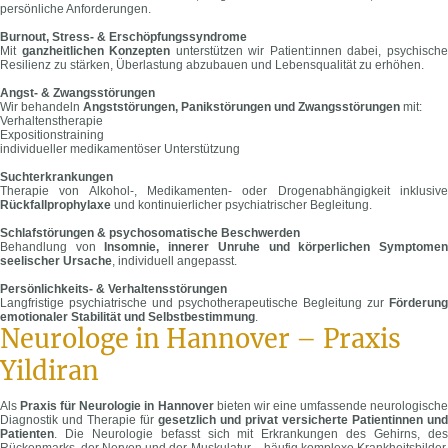
persönliche Anforderungen.
Burnout, Stress- & Erschöpfungssyndrome
Mit
ganzheitlichen Konzepten
unterstützen wir Patient:innen dabei, psychisch
Resilienz zu stärken, Überlastung abzubauen und Lebensqualität zu erhöhen.
Angst- & Zwangsstörungen
Wir behandeln
Angststörungen, Panikstörungen und Zwangsstörungen
mit:
Verhaltenstherapie
Expositionstraining
individueller medikamentöser Unterstützung
Suchterkrankungen
Therapie von Alkohol-, Medikamenten- oder Drogenabhängigkeit inklusive
Rückfallprophylaxe
und kontinuierlicher psychiatrischer Begleitung.
Schlafstörungen & psychosomatische Beschwerden
Behandlung von
Insomnie, innerer Unruhe und körperlichen Symptome
seelischer Ursache
, individuell angepasst.
Persönlichkeits- & Verhaltensstörungen
Langfristige psychiatrische und psychotherapeutische Begleitung zur
Förderung
emotionaler Stabilität und Selbstbestimmung
.
Neurologe in Hannover – Praxis
Yildiran
Als
Praxis für Neurologie in Hannover
bieten wir eine umfassende neurologisch
Diagnostik und Therapie für
gesetzlich und privat versicherte Patientinnen und
Patienten
. Die Neurologie befasst sich mit Erkrankungen des Gehirns, des
Rückenmarks, der Nerven und der Muskulatur – häufig komplexe Krankheitsbilder,