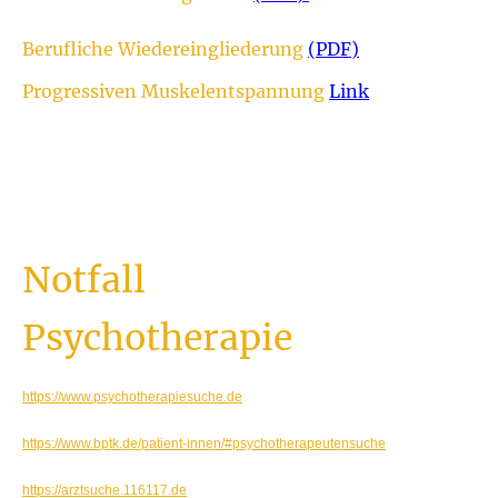
Berufliche Wiedereingliederung
(PDF)
Progressiven Muskelentspannung
Link
Bei
akuter Eigen- oder Fremdgefährdung
und wenn Sie
uns nicht
erreichen können
, wenden Sie sich bitte
unverzüglich an die
Notfallambulanz einer psychiatrischen Klinik
.
Alternativ können Sie den
kassenärztlichen (psychiatrischen) Notdienst
kostenfrei unter der bundesweiten Telefonnummer
116 117
(ohne Vorwahl)
erreichen.
Ihre
Sicherheit und Gesundheit
stehen an erster Stelle – zögern Sie nicht,
im Notfall sofort Hilfe in Anspruch zu nehmen.
Notfall
Psychotherapie
Psychitherapieinformationsdienst der Deutischen Psychologen Akademie
https://www.psychotherapiesuche.de
BPtK - Bundespsychptherapeutenkammer
https://www.bptk.de/patient-innen/#psychotherapeutensuche
Kassenärztliche Vereinigung
https://arztsuche.116117.de