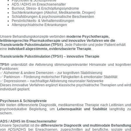
Psychosen & Schizophrenie
ADS / ADHS im Erwachsenenalter
Burnout, Stress- & Erschöpfungssyndrome
Suchterkrankungen (Alkohol, Medikamente, Drogen)
Schlafstörungen & psychosomatische Beschwerden
Persönlichkeits- & Verhaltensstörungen
Alterspsychiatrische Erkrankungen
Unsere Behandlungskonzepte verbinden
moderne Psychotherapie,
leitliniengerechte Pharmakotherapie und innovative Verfahren wie die
Transkranielle Pulsstimulation (TPS®)
. Jede Patientin und jeder Patient erhält
eine
individuell abgestimmte, evidenzbasierte Therapie
.
Transkranielle Pulsstimulation (TPS®) – innovative Therapie
TPS®
unterstützt die Aktivierung stimmungsrelevanter Hirnareale und kognitiver
Funktionen:
✅ Alzheimer & andere Demenzen – zur kognitiven Stabilisierung
✅ Parkinson – Förderung motorischer Fähigkeiten & emotionaler Stabilität
✅ Depressionen – nachhaltige Aktivierung neuronaler Netzwerke
Dieses innovative Verfahren ergänzt klassische psychiatrische Therapien und wird
individuell geplant.
Psychosen & Schizophrenie
Wir bieten differenzierte Diagnostik, medikamentöse Therapie nach Leitlinien und
psychoedukative Begleitung, um
Lebensqualität und Stabilität
langfristig zu
sichern.
ADS / ADHS im Erwachsenenalter
Unsere Spezialität ist die
differenzierte Diagnostik und multimodale Behandlung
von ADS/ADHS bei Erwachsenen, zugeschnitten auf berufliche, soziale und